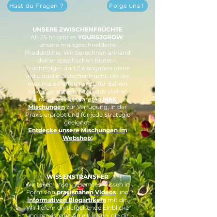
Hast du Fragen ?
Folge uns !
UNSERE ZWISCHENFRÜCHTE
Ab 25 ha gibt es
YOURS2GROW
,
unsere maßgeschneiderte
Produktlinie. Wir berechnen anhand
deiner spezifischen Boden-,
Fruchtfolge- und Zielangaben deine
individuelle Zwischenfrucht, die die
maximale Performance für deinen
Acker garantiert. Alternativ stehen
dir unsere bewährten
MAX
Mischungen
zur Verfügung, in der
Praxis erprobt und für jede Strategie
geeignet.
Entdecke unsere Mischungen im
Webshop!
WISSENSTRANSFER
Wir teilen unser gesamtes Wissen in
Form von
praxisnahen Videos
und
informativen Blogartikeln
mit dir.
Wir liefern dir tiefgehende Einblicke
und praxisnahe Anleitungen, die dir