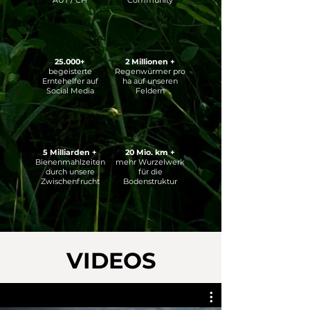
25.000+
2 Millionen +
begeisterte
Regenwürmer pro
Erntehelfer auf
ha auf unseren
Social Media
Feldern
5 Milliarden +
20 Mio. km +
Bienenmahlzeiten
mehr Wurzelwerk
durch unsere
für die
Zwischenfrucht
Bodenstruktur
VIDEOS