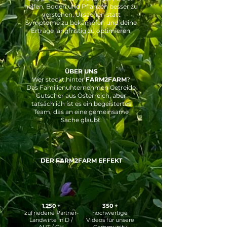
helfen, Boden und Pflanzen besser zu
verstehen, Ursachen statt
Symptome zu bekämpfen und deine
Erträge langfristig zu optimieren.
ÜBER UNS
Wer steckt hinter
FARM2FARM
?
Das Familienunternehmen Getreide
Gutscher aus Österreich, aber
tatsächlich ist es ein begeistertes
Team, das an eine gemeinsame
Sache glaubt.
DER FARM2FARM EFFEKT
1.250 +
350 +
​zufriedene Partner-
hochwertige
Landwirte in D /
Videos für unsere
AUT / CH​
Community​