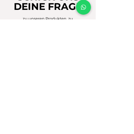
DEINE FRAGE
zu unseren Produkten, zu
FARM2FARM
oder eine Frage aus
deiner Ackerbau-Praxis, die du dir gut
in einem unserer Videos vorstellen
kannst.
Wir freuen uns auf deine
Kontaktaufnahme!