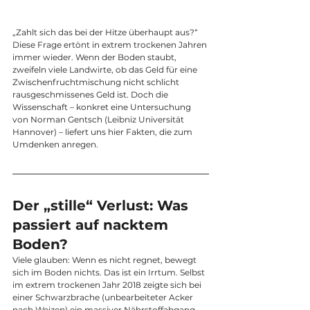
„Zahlt sich das bei der Hitze überhaupt aus?“ 
Diese Frage ertönt in extrem trockenen Jahren 
immer wieder. Wenn der Boden staubt, 
zweifeln viele Landwirte, ob das Geld für eine 
Zwischenfruchtmischung nicht schlicht 
rausgeschmissenes Geld ist. Doch die 
Wissenschaft – konkret eine Untersuchung 
von Norman Gentsch (Leibniz Universität 
Hannover) – liefert uns hier Fakten, die zum 
Umdenken anregen.
Der „stille“ Verlust: Was 
passiert auf nacktem 
Boden?
Viele glauben: Wenn es nicht regnet, bewegt 
sich im Boden nichts. Das ist ein Irrtum. Selbst 
im extrem trockenen Jahr 2018 zeigte sich bei 
einer Schwarzbrache (unbearbeiteter Acker 
nach Weizen) ein massiver Nährstoffabgang.