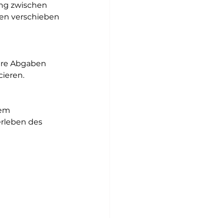
ung zwischen 
nen verschieben 
hre Abgaben 
cieren.
em 
rleben des 