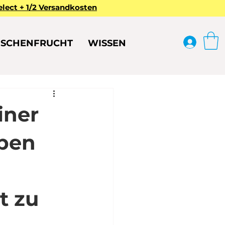
ect + 1/2 Versandkosten
ISCHENFRUCHT
WISSEN
iner
eben
t zu