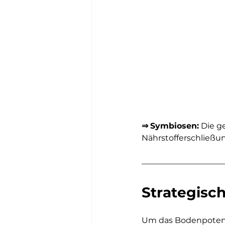
⇒
Symbiosen:
 Die g
Nährstofferschließun
Strategisc
Um das Bodenpotenzi