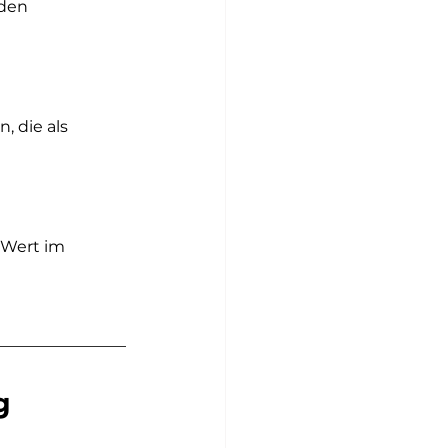
den 
 die als 
-Wert im 
g