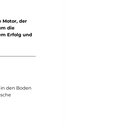
 Motor, der 
um die 
em Erfolg und 
t in den Boden 
ische 