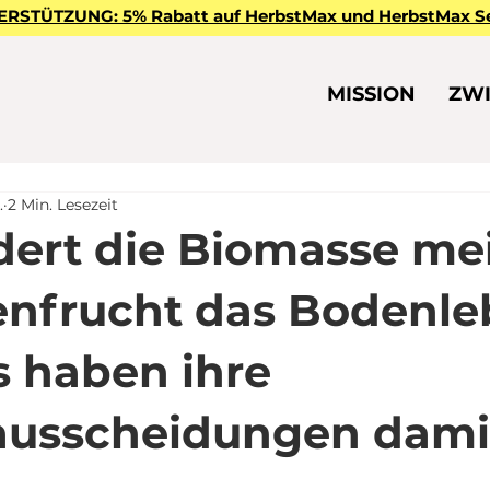
STÜTZUNG: 5% Rabatt auf HerbstMax und HerbstMax Sel
MISSION
ZW
.
2 Min. Lesezeit
dert die Biomasse me
nfrucht das Bodenl
 haben ihre
ausscheidungen dami