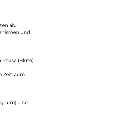
ten ab. 
ganismen und 
 Phase (Blüte) 
n Zeitraum 
rghum) eine 