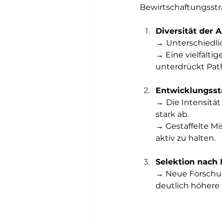
Bewirtschaftungsstr
Diversität der 
→ 
Unterschiedli
→ Eine vielfält
unterdrückt Pat
Entwicklungsst
→ 
Die Intensitä
stark ab.
→ Gestaffelte M
aktiv zu halten.
Selektion nach 
→ Neue Forschun
deutlich höhere