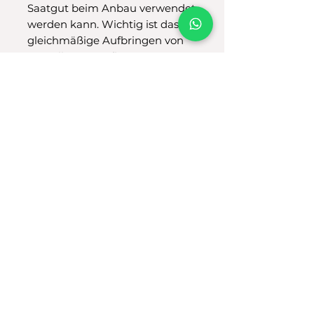
Saatgut beim Anbau verwendet
werden kann. Wichtig ist das
gleichmäßige Aufbringen von
Rootella X am Pflanzensamen,
um eine homogene Inokulation
(Beimpfung) des Saatgutes zu
gewährleisten. Auch der Einsatz
in einer Tröpfchenbewässerung
ist möglich.
Die
Aufwandmenge pro
Hektar
beträgt bei der
Saatgutbehandlung 15 g
Rootella X
, bei der
Spritzung
direkt auf das Saatgut beim
Anbau 20 g Rootella X
und bei
der
Tröpfchenbewässerung 30
g Rootella X
. Mit dieser
Verpackungseinheit können 10