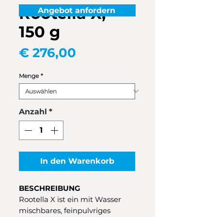
Rootella X,
Angebot anfordern
150 g
Preis
€ 276,00
Menge
*
Anzahl
*
In den Warenkorb
BESCHREIBUNG
Rootella X ist ein mit Wasser
mischbares, feinpulvriges