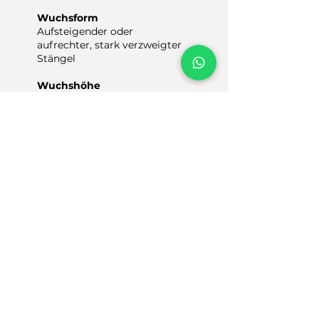
Wuchsform
Aufsteigender oder
aufrechter, stark verzweigter
Stängel
Wuchshöhe
10 bis 70 cm
Blütenmerkmale
Weiße und später rosa
gefärbte, kopfige
Blütenstände
Wurzelarchitektur
Pfahlwurzel, seicht- bis
mittelgründig
IMPRESSUM
DATENSCHUTZ