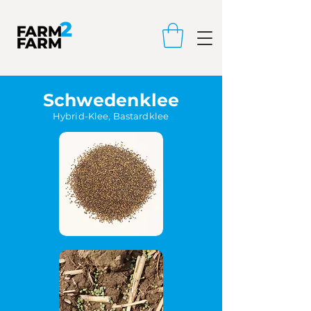
Schwedenklee
Hybrid-Klee, Bastardklee